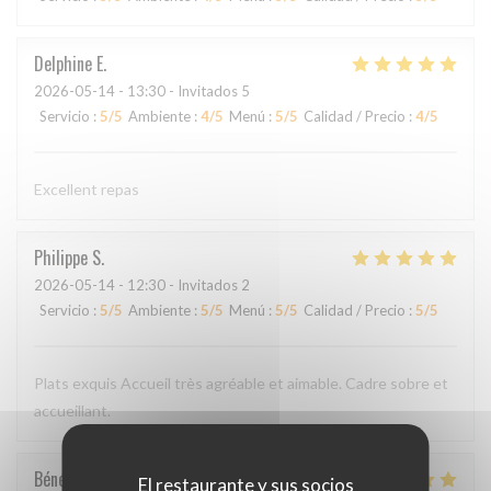
Delphine
E
2026-05-14
- 13:30 - Invitados 5
Servicio
:
5
/5
Ambiente
:
4
/5
Menú
:
5
/5
Calidad / Precio
:
4
/5
Excellent repas
Philippe
S
2026-05-14
- 12:30 - Invitados 2
Servicio
:
5
/5
Ambiente
:
5
/5
Menú
:
5
/5
Calidad / Precio
:
5
/5
Plats exquis Accueil très agréable et aimable. Cadre sobre et
accueillant.
Bénédicte
C
El restaurante y sus socios