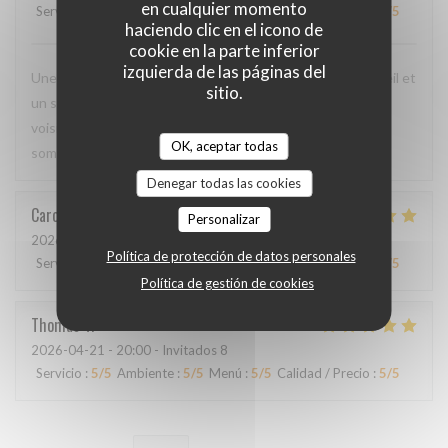
en cualquier momento
Servicio
:
5
/5
Ambiente
:
4
/5
Menú
:
5
/5
Calidad / Precio
:
4
/5
haciendo clic en el icono de
cookie en la parte inferior
izquierda de las páginas del
Une cuisine délicieuse et pleine de saveurs, avec un accueil et
sitio.
un service irréprochables. Moins de monde que chez les
voisins, mais ils méritent d'être plus connus car nous nous
OK, aceptar todas
sommes régalés !
Denegar todas las cookies
Caroline
L
Personalizar
2026-04-23
- 20:30 - Invitados 4
Política de protección de datos personales
Servicio
:
5
/5
Ambiente
:
5
/5
Menú
:
5
/5
Calidad / Precio
:
5
/5
Política de gestión de cookies
Thomas
V
2026-04-21
- 20:00 - Invitados 8
Servicio
:
5
/5
Ambiente
:
5
/5
Menú
:
5
/5
Calidad / Precio
:
5
/5