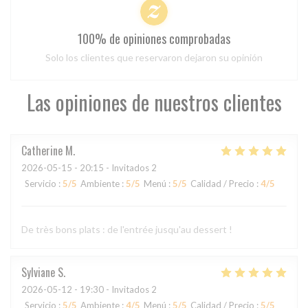
100% de opiniones comprobadas
Solo los clientes que reservaron dejaron su opinión
Las opiniones de nuestros clientes
Catherine
M
2026-05-15
- 20:15 - Invitados 2
Servicio
:
5
/5
Ambiente
:
5
/5
Menú
:
5
/5
Calidad / Precio
:
4
/5
De très bons plats : de l'entrée jusqu'au dessert !
Sylviane
S
2026-05-12
- 19:30 - Invitados 2
Servicio
:
5
/5
Ambiente
:
4
/5
Menú
:
5
/5
Calidad / Precio
:
5
/5