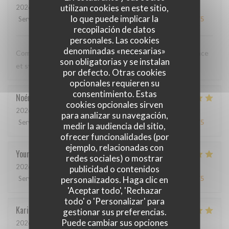
utilizan cookies en este sitio,
2026-05-12
- 20:00 - Invitados 3
lo que puede implicar la
Servicio
:
5
/5
Ambiente
:
5
/5
Menú
:
5
/5
Calidad / Precio
:
5
/5
recopilación de datos
personales. Las cookies
denominadas «necesarias»
Comme toujours, cuisine excellente, service discret, efficace
son obligatorias y se instalan
et sympathique. Merci beaucoup !
por defecto. Otras cookies
opcionales requieren su
consentimiento. Estas
Noémie
P
cookies opcionales sirven
2026-05-06
- 13:00 - Invitados 2
para analizar su navegación,
Servicio
:
4
/5
Ambiente
:
5
/5
Menú
:
5
/5
Calidad / Precio
:
5
/5
medir la audiencia del sitio,
ofrecer funcionalidades (por
ejemplo, relacionadas con
Youri
S
redes sociales) o mostrar
2026-04-22
- 12:00 - Invitados 2
publicidad o contenidos
personalizados. Haga clic en
Servicio
:
5
/5
Ambiente
:
4
/5
Menú
:
5
/5
Calidad / Precio
:
4
/5
'Aceptar todo', 'Rechazar
todo' o 'Personalizar' para
Karin
H
gestionar sus preferencias.
Puede cambiar sus opciones
2026-05-01
- 19:15 - Invitados 3