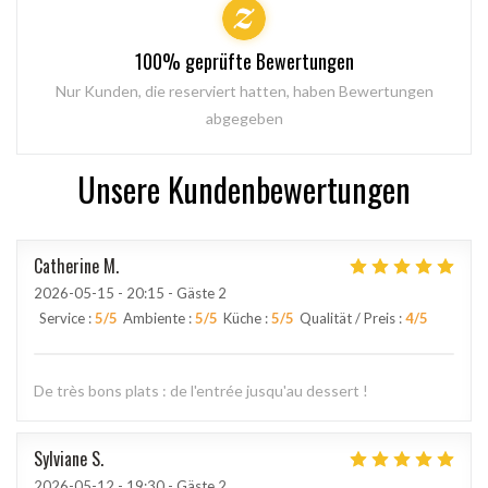
100% geprüfte Bewertungen
Nur Kunden, die reserviert hatten, haben Bewertungen
abgegeben
Unsere Kundenbewertungen
Catherine
M
2026-05-15
- 20:15 - Gäste 2
Service
:
5
/5
Ambiente
:
5
/5
Küche
:
5
/5
Qualität / Preis
:
4
/5
De très bons plats : de l'entrée jusqu'au dessert !
Sylviane
S
2026-05-12
- 19:30 - Gäste 2