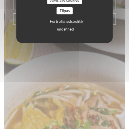
Afvis alle cookies
BOOK ET BORD
Tilpas
KLIK & HENT
Fortrolighedspolitik
undefined