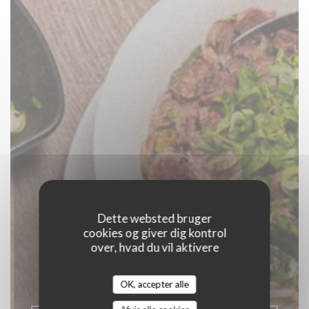
Dette websted bruger
cookies og giver dig kontrol
LE CO DO HUE
over, hvad du vil aktivere
|
LILLE
OK, accepter alle