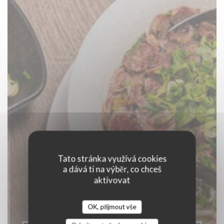
Tato stránka využívá cookies
a dává ti na výběr, co chceš
LE CO DO HUE
aktivovat
|
LILLE
OK, přijmout vše