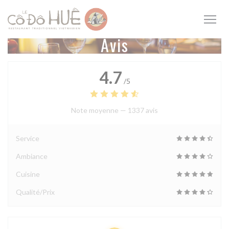
Personnalisation de vos choix en matière de cookies
Avis
4.7
/5
Note moyenne —
1337 avis
Service
Ambiance
Cuisine
Qualité/Prix