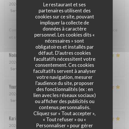
Le restaurant et ses
2026-05-12
- 20:00 - Couverts 3
partenaires utilisent des
Service
:
5
/5
Ambiance
:
5
/5
Cuisine
:
5
/5
Qualité / Prix
:
5
/5
cookies sur ce site, pouvant
impliquer la collecte de
données à caractère
Comme toujours, cuisine excellente, service discret, efficace
personnel. Les cookies dits «
et sympathique. Merci beaucoup !
nécessaires » sont
obligatoires et installés par
défaut. D'autres cookies
Noémie
P
facultatifs nécessitent votre
2026-05-06
- 13:00 - Couverts 2
consentement. Ces cookies
Service
:
4
/5
Ambiance
:
5
/5
Cuisine
:
5
/5
Qualité / Prix
:
5
/5
facultatifs servent à analyser
votre navigation, mesurer
l'audience du site, proposer
Youri
S
des fonctionnalités (ex : en
2026-04-22
- 12:00 - Couverts 2
lien avec les réseaux sociaux)
ou afficher des publicités ou
Service
:
5
/5
Ambiance
:
4
/5
Cuisine
:
5
/5
Qualité / Prix
:
4
/5
contenus personnalisés.
Cliquez sur « Tout accepter »,
Karin
H
« Tout refuser » ou «
Personnaliser » pour gérer
2026-05-01
- 19:15 - Couverts 3