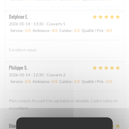
Delphine
E
2026-05-14
- 13:30 - Couverts 5
Service
:
5
/5
Ambiance
:
4
/5
Cuisine
:
5
/5
Qualité / Prix
:
4
/5
Excellent repas
Philippe
S
2026-05-14
- 12:30 - Couverts 2
Service
:
5
/5
Ambiance
:
5
/5
Cuisine
:
5
/5
Qualité / Prix
:
5
/5
Plats exquis Accueil très agréable et aimable. Cadre sobre et
accueillant.
Bénédicte
C