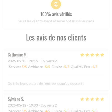
100% avis vérifiés
Seuls les clients ayant réservé ont laissé leur avis
Les avis de nos clients
Catherine
M
2026-05-15
- 20:15 - Couverts 2
Service
:
5
/5
Ambiance
:
5
/5
Cuisine
:
5
/5
Qualité / Prix
:
4
/5
De très bons plats : de l'entrée jusqu'au dessert !
Sylviane
S
2026-05-12
- 19:30 - Couverts 2
Service
:
5
/5
Ambiance
:
4
/5
Cuisine
:
5
/5
Qualité / Prix
:
5
/5