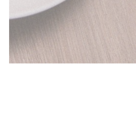
LE CO DO HUE
Bienvenue au Restaurant Vietnamien sur Lille Le C
situé à deux pas du Palais des Beaux-Arts à Lille, le r