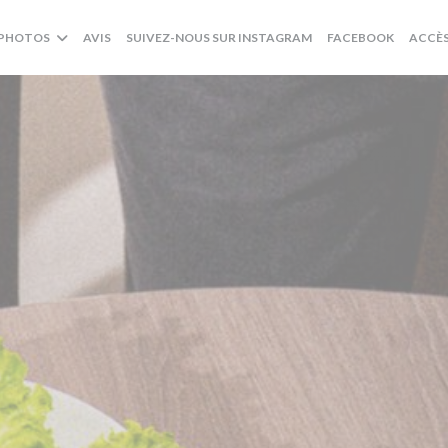
((OUVRE UNE NOUVELL
((OUVRE
PHOTOS
AVIS
SUIVEZ-NOUS SUR INSTAGRAM
FACEBOOK
ACCÈ