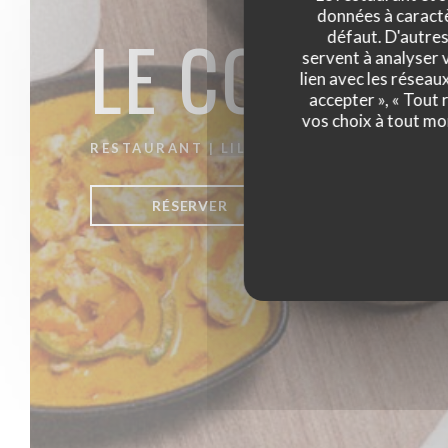
données à caractèr
LE CO DO 
défaut. D'autres
servent à analyser v
lien avec les réseau
accepter », « Tout
vos choix à tout mo
RESTAURANT
|
LILLE
RÉSERVER
VENTE À EMPO