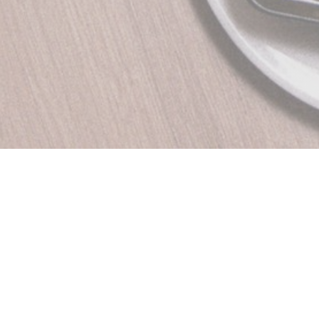
O DO HUE Idéalement
estaurant vietnamien le